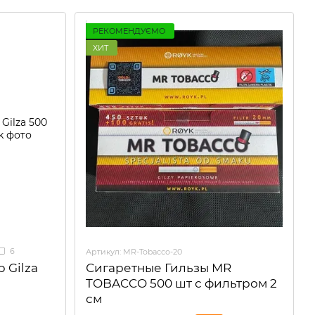
РЕКОМЕНДУЄМО
ХИТ
6
Артикул: MR-Tobacco-20
 Gilza
Сигаретные Гильзы MR
TOBACCO 500 шт с фильтром 2
см