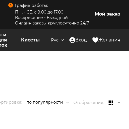
График работы:
ПН. - СБ. c 9.00 до 17.00
Мой заказ
Воскресенье - Выходной
Онлайн заказы круглосуточно 24/7
ы и
для
Кисеты
Вход
Желания
Рус
ток
ортировка:
по популярности
Отображение: