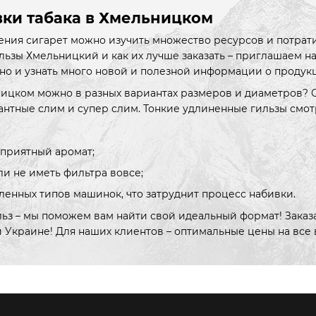
вки табака в Хмельницком
ения сигарет можно изучить множество ресурсов и потрати
льзы Хмельницкий и как их лучше заказать – приглашаем на
 но и узнать много новой и полезной информации о продук
льницком можно в разных вариантах размеров и диаметров? 
гантные слим и супер слим. Тонкие удлиненные гильзы смот
 приятный аромат;
и не иметь фильтра вовсе;
енных типов машинок, что затруднит процесс набивки.
ьз – мы поможем вам найти свой идеальный формат! Заказа
й Украине! Для наших клиентов – оптимальные цены на все