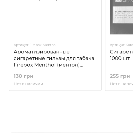
Артикул: Firebox-Menthol
Артикул: Kor
Ароматизированные
Сигарет
сигаретные гильзы для табака
1000 шт
Firebox Menthol (ментол)
250шт
130 грн
255 грн
Нет в наличии
Нет в нали