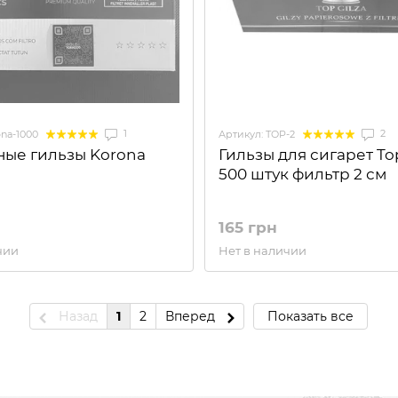
1
2
ona-1000
Артикул: TOP-2
ные гильзы Korona
Гильзы для сигарет Top
500 штук фильтр 2 см
165 грн
чии
Нет в наличии
Назад
1
2
Вперед
Показать все