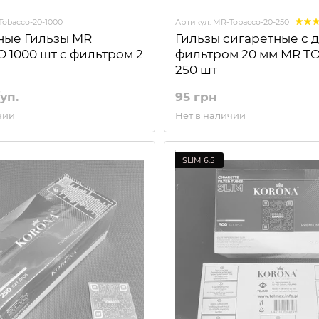
Tobacco-20-1000
Артикул: MR-Tobacco-20-250
ные Гильзы MR
Гильзы сигаретные с
 1000 шт с фильтром 2
фильтром 20 мм MR 
250 шт
уп.
95 грн
чии
Нет в наличии
SLIM 6.5