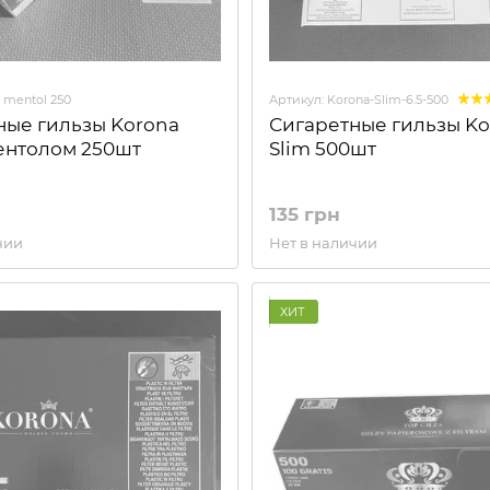
 mentol 250
Артикул: Korona-Slim-6.5-500
ные гильзы Korona
Сигаретные гильзы Ko
Ментолом 250шт
Slim 500шт
135 грн
чии
Нет в наличии
ХИТ