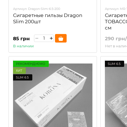
Артикул: Dragon-Slim-6.5-200
Артикул: MR-
Сигаретные гильзы Dragon
Сигарет
Slim 200шт
TOBACCO
см
85 грн
290 грн/
В наличии
Нет в нали
РЕКОМЕНДУЄМО
SLIM 6.5
ХИТ
SLIM 6.5