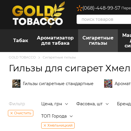
Перейти к основному контенту
(068)-448-99-57
Пере
Ма
Ароматизатор
Сигаретные
Табак
для табака
гильзы
си
GOLD TOBACCO
Сигаретные гильзы
Гильзы для сигарет Хме
Гильзы сигаретные стандартные
Аромат
Фильтр
Цена, грн
Фасовка, шт
Бренд
Очистить
ТОП Города
Хмельницкий