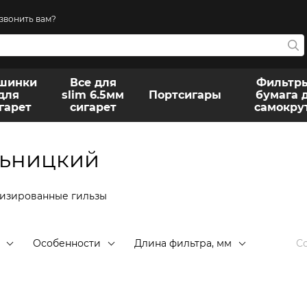
звонить вам?
шинки
Все для
Фильтр
для
slim 6.5мм
Портсигары
бумага 
гарет
сигарет
самокру
льницкий
изированные гильзы
Особенности
Длина фильтра, мм
С