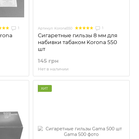
1
1
Артикул: Korona550
rona
Сигаретные гильзы 8 мм для
набивки табаком Korona 550
шт
145 грн
Нет в наличии
ХИТ