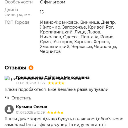
Особенности
С фильтром
Длина
15
фильтра, мм
ТОП Города
Ивано-Франковск, Винница, Днепр,
Житомир, Запорожье, Кривой Рог,
Кропивницкий, Луцк, Львов,
Николаев, Одесса, Полтава, Ровно,
Сумы, Ужгород, Харьков, Херсон,
Хмельницкий, Черкассы, Черновцы,
Чернигов
Отзывы
6
Гришенцова Світлана Миколаївна
13.06.2026 в 10:27
Гільзи подобаються. Вже декілька разів купували
Ответить
Кузмич Олена
01.01.2026 в 12:59
Гільзи дуже хороші,якщо будуть в наявності,обов'язково
замовлю.Папір і фільтр-супер!І з виду елегантні