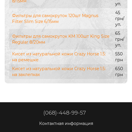
8/15мм
уп.
45
Фильтры для самокруток 120шт Magnus
грн/
Filter Slim Size 6/15мм
уп.
65
Фильтры для самокруток KM 100шт King Size
грн/
Regular 8/20мм
уп.
Кисет из натуральной кожи Crazy Horse 1.5:
550
на ремешке
грн
Кисет из натуральной кожи Crazy Horse 1.5:
650
на заклепках
грн
(068)-448-99-57
Контактная информация