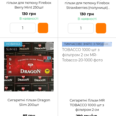
гільзи для тютюну Firebox
гільзи для тютюну Firebox
Berry Mint 250шт
Strawberries (полуниця)
250шт
130 грн
130 грн
В наявності
В наявності
НОВИНКА
ТИМЧАСОВО ЗНЯТО З ПРОДАЖУ
SLIM 6.5
Сигаретні гільзи Dragon
Сигаретні Гільзи MR
Slim 200шт
TOBACCO 1000 шт з
фільтром 2 см
85 грн
290 грн/уп.