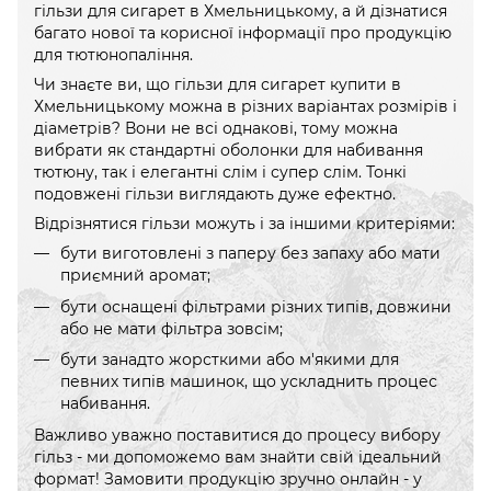
гільзи для сигарет в Хмельницькому, а й дізнатися
багато нової та корисної інформації про продукцію
для тютюнопаління.
Чи знаєте ви, що гільзи для сигарет купити в
Хмельницькому можна в різних варіантах розмірів і
діаметрів? Вони не всі однакові, тому можна
вибрати як стандартні оболонки для набивання
тютюну, так і елегантні слім і супер слім. Тонкі
подовжені гільзи виглядають дуже ефектно.
Відрізнятися гільзи можуть і за іншими критеріями:
бути виготовлені з паперу без запаху або мати
приємний аромат;
бути оснащені фільтрами різних типів, довжини
або не мати фільтра зовсім;
бути занадто жорсткими або м'якими для
певних типів машинок, що ускладнить процес
набивання.
Важливо уважно поставитися до процесу вибору
гільз - ми допоможемо вам знайти свій ідеальний
формат! Замовити продукцію зручно онлайн - у