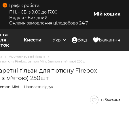
Графік роботи:
ПН. - СБ. з 9.00 до 17.00
Мій кошик
Неділя - Вихідний
Онлайн замовлення цілодобово 24/7
 та
для
Кисети
Вхід
Бажання
Укр
уток
зи
Ароматизовані гільзи
я тютюну Firebox Lemon Mint (лимон з м'ятою) 250шт
ретні гільзи для тютюну Firebox
з м'ятою) 250шт
Lemon-Mint
Написати відгук
В бажання