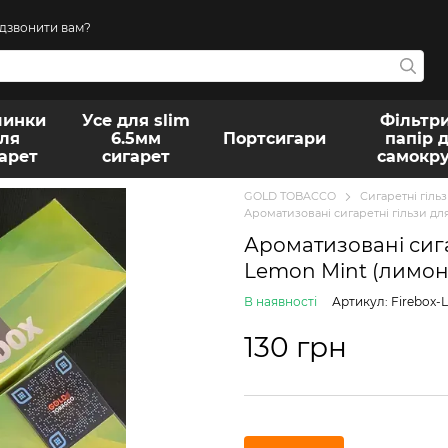
дзвонити вам?
инки
Усе для slim
Фільтри
ля
6.5мм
Портсигари
папір 
арет
сигарет
самокр
GOLD TOBACCO
Сигаретні гіль
Ароматизовані сигаретні гільзи дл
Ароматизовані сига
Lemon Mint (лимон 
В наявності
Артикул: Firebox-
130 грн