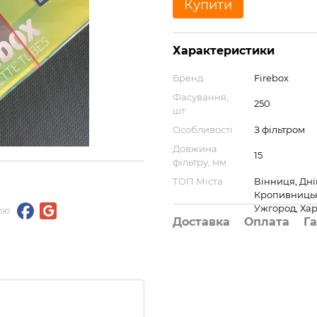
Купити
Характеристики
Бренд
Firebox
Фасування,
250
шт
Особливості
З фільтром
Довжина
15
фільтру, мм
ТОП Міста
Вінниця, Дні
Кропивницьки
Ужгород, Хар
ою
Доставка
Оплата
Га