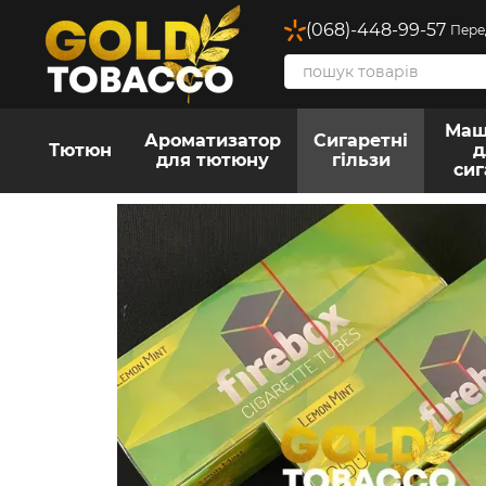
Перейти до основного контенту
(068)-448-99-57
Пере
Маш
Ароматизатор
Сигаретні
Тютюн
д
для тютюну
гільзи
сиг