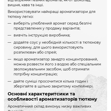
відтворення певних ароматів, як-от шоколад,
вишня, кава та інші.
Використовувати найкращі ароматизатори для
тютюну легко:
виберіть улюблений аромат серед безлічі
представлених у продажу варіантів;
вивчіть інструкцію виробника;
додайте соус у необхідній кількості в тютюнову
сировину, для цього використовують
розпилювач або спрей;
якщо ароматизатор занадто концентрований,
можна розвести його з водою або спеціальним
зволожувальним засобом, щоб отримати
потрібну концентрацію;
дайте суміші просочитися кілька годин і
зберігайте в щільно закритому контейнері.
Основні характеритсики та
особливості ароматизаторів тютюну
Ароматичний склад виконує низку важливих