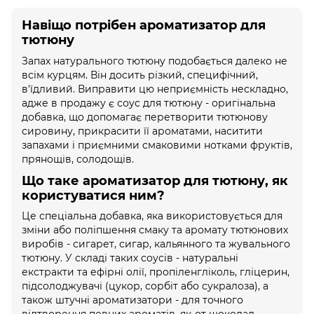
Навіщо потрібен ароматизатор для
тютюну
Запах натурального тютюну подобається далеко не
всім курцям. Він досить різкий, специфічний,
в'їдливий. Виправити цю неприємність нескладно,
адже в продажу є соус для тютюну - оригінальна
добавка, що допомагає перетворити тютюнову
сировину, прикрасити її ароматами, наситити
запахами і приємними смаковими нотками фруктів,
прянощів, солодощів.
Що таке ароматизатор для тютюну, як
користуватися ним?
Це спеціальна добавка, яка використовується для
зміни або поліпшення смаку та аромату тютюнових
виробів - сигарет, сигар, кальянного та жувального
тютюну. У складі таких соусів - натуральні
екстракти та ефірні олії, пропіленгліколь, гліцерин,
підсолоджувачі (цукор, сорбіт або сукралоза), а
також штучні ароматизатори - для точного