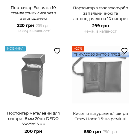
Портсигар Focus на 10
Портсигар з газовою турбо
стандартних сигарет з
запальничкою та
автоподачею
автоподачею на 10 сигарет
220 грн
299 грн
259 грн
Немає в наявності
Немає в наявності
НОВИНКА
−27%
ТИМЧАСОВО ЗНЯТО З ПРОДАЖУ
Портсигар металевий для
Кисет із натуральної шкіри
сигарет 8 мм 20шт DEDO
Crazy Horse 1.5: на ремінці
55х25х95 мм
200 грн
550 грн
750 грн