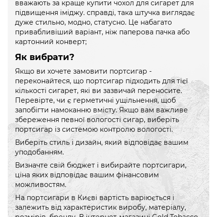
вважають за краще купити чохол для сигарет для
підвищення іміджу. справді, така штучка виглядає
дуже стильно, модно, статусно. Це набагато
привабливіший варіант, ніж паперова пачка або
картонний конверт;
Як вибрати?
Якщо ви хочете замовити портсигар -
переконайтеся, що портсигар підходить для тієї
кількості сигарет, які ви зазвичай переносите.
Перевірте, чи є герметичні ущільнення, щоб
запобігти намоканню вмісту. Якщо вам важливе
збереження певної вологості сигар, виберіть
портсигар із системою контролю вологості.
Виберіть стиль і дизайн, який відповідає вашим
уподобанням.
Визначте свій бюджет і вибирайте портсигари,
ціна яких відповідає вашим фінансовим
можливостям.
На портсигари в Києві вартість варіюється і
залежить від характеристик виробу, матеріалу,
розмірів, бренду. В інтернет-магазині Gold Tobacco