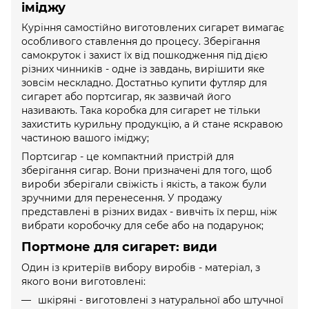
іміджу
Куріння самостійно виготовлених сигарет вимагає
особливого ставлення до процесу. Зберігання
самокруток і захист їх від пошкодження під дією
різних чинників - одне із завдань, вирішити яке
зовсім нескладно. Достатньо купити футляр для
сигарет або портсигар, як зазвичай його
називають. Така коробка для сигарет не тільки
захистить курильну продукцію, а й стане яскравою
частиною вашого іміджу;
Портсигар - це компактний пристрій для
зберігання сигар. Вони призначені для того, щоб
вироби зберігали свіжість і якість, а також були
зручними для перенесення. У продажу
представлені в різних видах - вивчіть їх перш, ніж
вибрати коробочку для себе або на подарунок;
Портмоне для сигарет: види
Один із критеріїв вибору виробів - матеріал, з
якого вони виготовлені:
шкіряні - виготовлені з натуральної або штучної