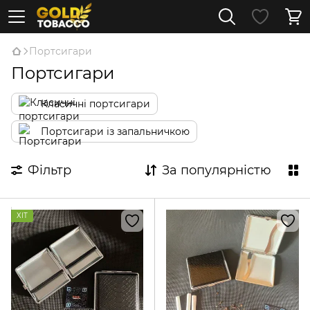
Портсигари
Портсигари
Класичні портсигари
Портсигари із запальничкою
Фільтр
За популярністю
ХІТ