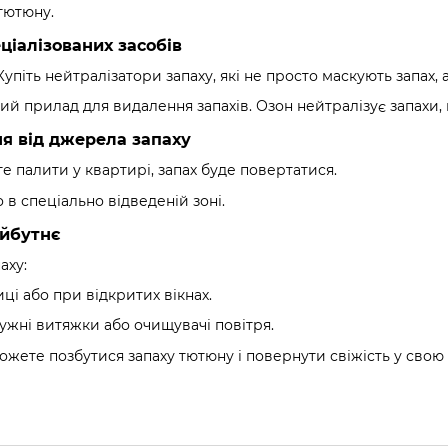
тютюну.
ціалізованих засобів
Купіть нейтралізатори запаху, які не просто маскують запах
ий прилад для видалення запахів. Озон нейтралізує запахи
ня від джерела запаху
 палити у квартирі, запах буде повертатися.
о в спеціально відведеній зоні.
айбутнє
аху:
иці або при відкритих вікнах.
жні витяжки або очищувачі повітря.
жете позбутися запаху тютюну і повернути свіжість у свою 