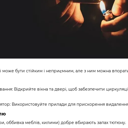
і може бути стійким і неприємним, але з ним можна впорати
ання: Відкрийте вікна та двері, щоб забезпечити циркуляц
лятор: Використовуйте прилади для прискорення видалення
илю
ри, оббивка меблів, килими) добре вбирають запах тютюну.