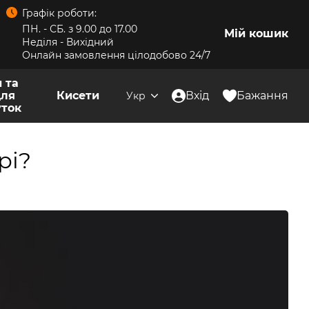
Графік роботи:
ПН. - СБ. з 9.00 до 17.00
Мій кошик
Неділя - Вихідний
Онлайн замовлення цілодобово 24/7
 та
для
Кисети
Вхід
Бажання
Укр
уток
рі?