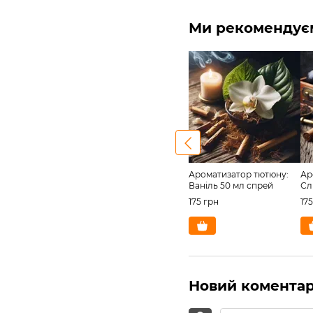
Ми рекомендує
Ароматизатор тютюну:
Ар
Ваніль 50 мл спрей
Сл
175 грн
17
Новий комента