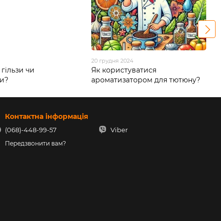
20 грудня 2024
гільзи чи
Як користуватися
ки?
ароматизатором для тютюну?
Контактна інформація
(068)-448-99-57
Viber
Передзвонити вам?