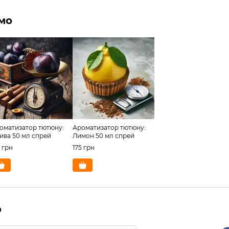
мо
оматизатор тютюну:
Ароматизатор тютюну:
ива 50 мл спрей
Лимон 50 мл спрей
5 грн
175 грн
р