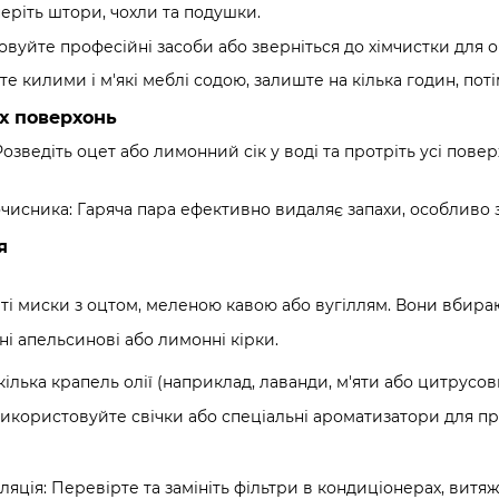
періть штори, чохли та подушки.
овуйте професійні засоби або зверніться до хімчистки для о
те килими і м'які меблі содою, залиште на кілька годин, по
х поверхонь
 Розведіть оцет або лимонний сік у воді та протріть усі повер
исника: Гаряча пара ефективно видаляє запахи, особливо зі
я
наті миски з оцтом, меленою кавою або вугіллям. Вони вбира
ні апельсинові або лимонні кірки.
 кілька крапель олії (наприклад, лаванди, м'яти або цитрусо
Використовуйте свічки або спеціальні ароматизатори для п
яція: Перевірте та замініть фільтри в кондиціонерах, витяж