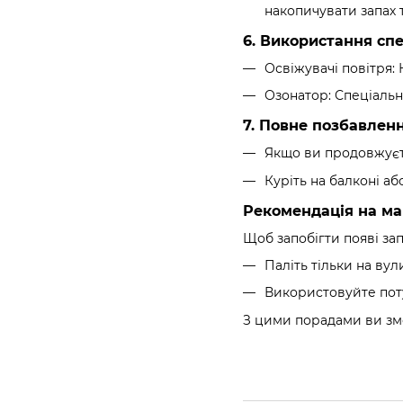
накопичувати запах 
6. Використання спе
Освіжувачі повітря: 
Озонатор: Спеціальн
7. Повне позбавлен
Якщо ви продовжуєте
Куріть на балконі аб
Рекомендація на м
Щоб запобігти появі зап
Паліть тільки на вул
Використовуйте поту
З цими порадами ви змо