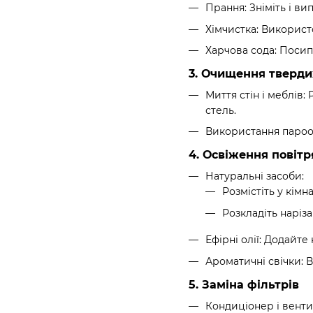
Прання: Зніміть і ви
Хімчистка: Використ
Харчова сода: Посип
3. Очищення тверди
Миття стін і меблів:
стель.
Використання парооч
4. Освіження повітр
Натуральні засоби:
Розмістіть у кім
Розкладіть наріза
Ефірні олії: Додайте
Ароматичні свічки: 
5. Заміна фільтрів
Кондиціонер і вентил