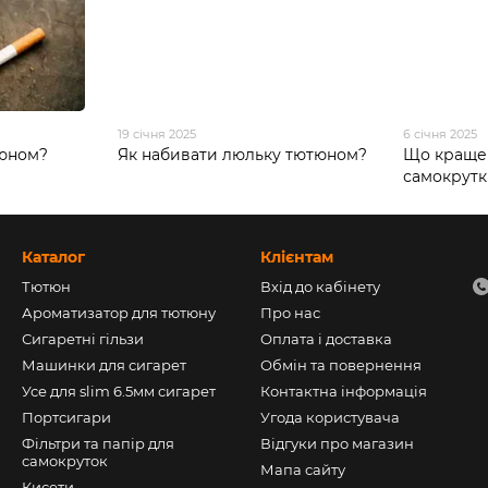
19 січня 2025
6 січня 2025
тюном?
Як набивати люльку тютюном?
Що краще 
самокрут
Каталог
Клієнтам
Тютюн
Вхід до кабінету
Ароматизатор для тютюну
Про нас
Сигаретні гільзи
Оплата і доставка
Машинки для сигарет
Обмін та повернення
Усе для slim 6.5мм сигарет
Контактна інформація
Портсигари
Угода користувача
Фільтри та папір для
Відгуки про магазин
самокруток
Мапа сайту
Кисети