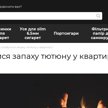
дзвонити вам?
инки
Усе для slim
Фільтри
ля
6.5мм
Портсигари
папір 
арет
сигарет
самокр
к позбутися запаху тютюну у квартирі?
ся запаху тютюну у кварти