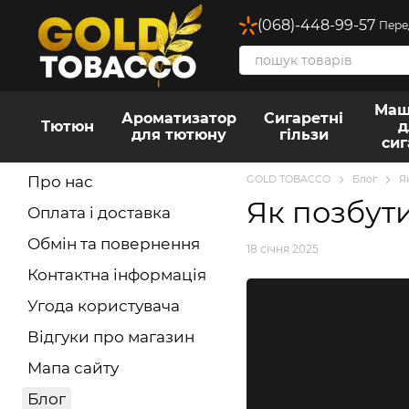
Перейти до основного контенту
(068)-448-99-57
Пере
Маш
Ароматизатор
Сигаретні
Тютюн
д
для тютюну
гільзи
сиг
Про нас
GOLD TOBACCO
Блог
Я
Як позбути
Оплата і доставка
Обмін та повернення
18 січня 2025
Контактна інформація
Угода користувача
Відгуки про магазин
Мапа сайту
Блог