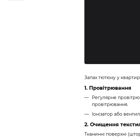
Запах тютюну у квартир
1. Провітрювання
Регулярне провітрюв
провітрювання.
Іонізатор або венти
2. Очищення текст
Тканинні поверхні (што