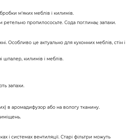
бробки м'яких меблів і килимів.
тім ретельно пропилососьте. Сода поглинає запахи.
хні. Особливо це актуально для кухонних меблів, стін і
 шпалер, килимів і меблів.
ють запахи.
вих) в аромадифузор або на вологу тканину.
риміщень.
ках і системах вентиляції. Старі фільтри можуть