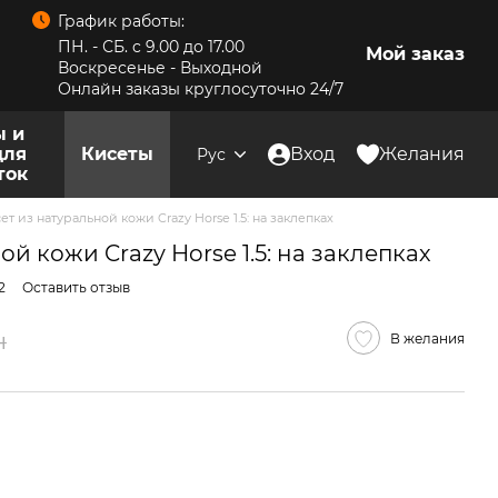
График работы:
ПН. - СБ. c 9.00 до 17.00
Мой заказ
Воскресенье - Выходной
Онлайн заказы круглосуточно 24/7
ы и
для
Кисеты
Вход
Желания
Рус
ток
ет из натуральной кожи Crazy Horse 1.5: на заклепках
ой кожи Crazy Horse 1.5: на заклепках
2
Оставить отзыв
н
В желания