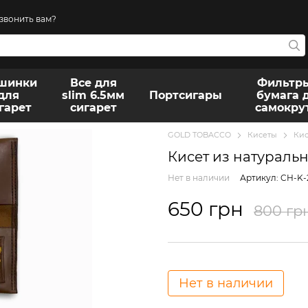
звонить вам?
шинки
Все для
Фильтр
для
slim 6.5мм
Портсигары
бумага 
гарет
сигарет
самокру
GOLD TOBACCO
Кисеты
Кис
Кисет из натуральн
Нет в наличии
Артикул: CH-K-
650 грн
800 гр
Нет в наличии