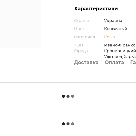
Характеристики
Страна
Украина
Цвет
Коньячный
Материал
Кожа
ТОП
Ивано-Франков
Города
Кропивницкий, 
Ужгород, Харьк
Доставка
Оплата
Г