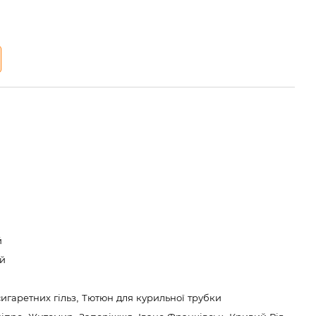
й
й
игаретних гільз, Тютюн для курильної трубки