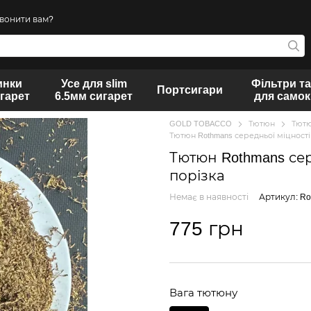
вонити вам?
инки
Усе для slim
Фільтри та
Портсигари
игарет
6.5мм сигарет
для самок
GOLD TOBACCO
Тютюн
Тютю
Тютюн Rothmans середньої міцності 
Тютюн Rothmans сер
порізка
Немає в наявності
Артикул: Ro
775 грн
Вага тютюну