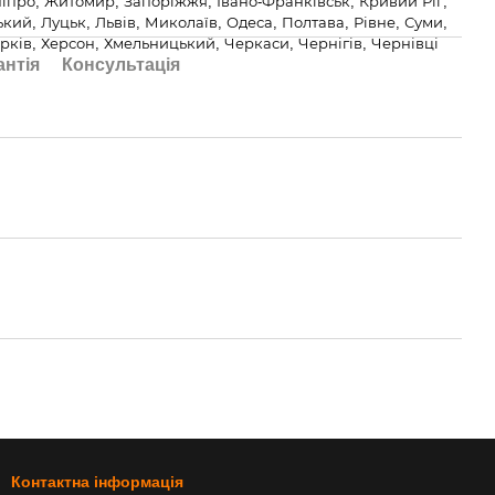
іпро, Житомир, Запоріжжя, Івано-Франківськ, Кривий Ріг,
ий, Луцьк, Львів, Миколаїв, Одеса, Полтава, Рівне, Суми,
рків, Херсон, Хмельницький, Черкаси, Чернігів, Чернівці
антія
Консультація
Контактна інформація