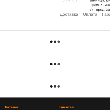
ТОП Міста
Вінниця, Дн
Кропивницьк
Ужгород, Ха
Доставка
Оплата
Гар
Каталог
Клієнтам