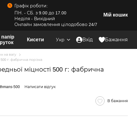
Графік роботи:
ПН. - СБ. з 9.00 до 17.00
Мій кошик
Неділя - Вихідний
Онлайн замовлення цілодобово 24/7
 папір
Кисети
Вхід
Бажання
Укр
руток
н на вагу
500 г: фабрична порізка
едньої міцності 500 г: фабрична
thmans-500
Написати відгук
В бажання