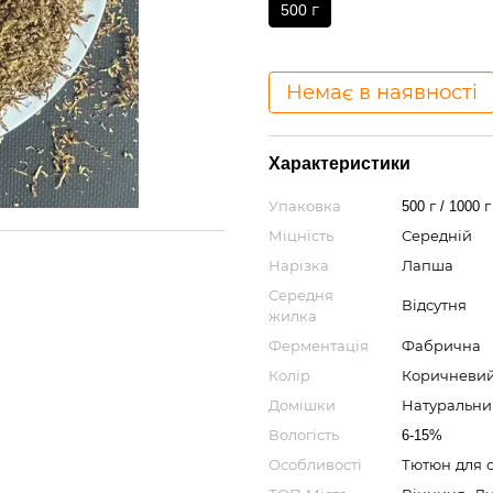
500 г
Немає в наявності
Характеристики
Упаковка
500 г / 1000 г
Міцність
Середній
Нарізка
Лапша
Середня
Відсутня
жилка
Ферментація
Фабрична
Колір
Коричневи
Домішки
Натуральни
Вологість
6-15%
Особливості
Тютюн для с