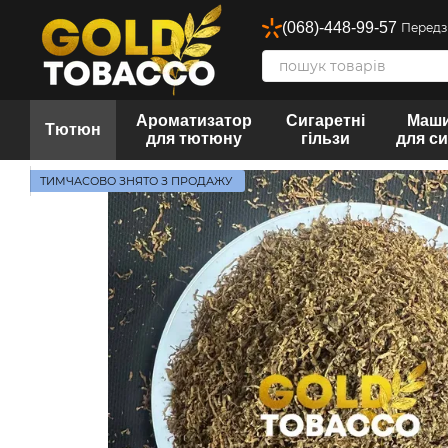
Перейти до основного контенту
(068)-448-99-57
Передз
Ароматизатор
Сигаретні
Маш
Тютюн
для тютюну
гільзи
для с
ТИМЧАСОВО ЗНЯТО З ПРОДАЖУ