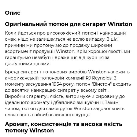
Опис
Оригінальний тютюн для сигарет Winston
Коли йдеться про високоякісний тютюн і найкращий
смак, ніщо не залишається на волю випадку. З цієї
причини ми пропонуємо до продажу широкий
асортимент продукції Winston. Крім хорошої якості, ми
гарантуємо незабутні враження від куріння за
доступними цінами.
Бренд сигарет і тютюнових виробів Winston належить
американській тютюновій компанії RJ Reynolds. З
моменту заснування 1954 року, тютюн "Вінстон" входить
до десятки найкращих сигарет у всьому світі.
Виробник гарантує якість, витримуючи сировину до
ідеального аромату і дбайливо змішуючи її. Таким
чином, тютюн для самокруток Winston задовольнить
смак навіть найвибагливішого курця.
Аромат, консистенція та висока якість
тютюну Winston