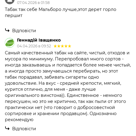
07.04.2026 в 01:58
Табак так себе Мальборо лучше,этот дерет горло
першит
Відповісти
Геннадій Іващенко
04.04.2026 в 09:52
Самый качественный табак на сайте, чистый, отходов и
мусора по минимуму. Перепробовал много сортов -
иногда заказываешь и попадается более менее чистый,
а иногда просто замучаешься перебирать, но этот
табак порадавал, забивать сигареты одно
удовольствие. На вкус - средней крепости, мягкий,
курится отлично, для меня - даже лучше
оригинального винстона)). Единственное - немного
пересушен, но это не критично, так как пыли от этого
практически нет (что говорит о добросовестной
сортировке и хранении продавцом). Однозначно
рекомендую
Відповісти