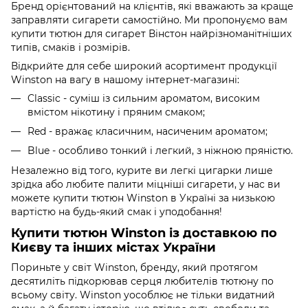
Бренд орієнтований на клієнтів, які вважають за краще
заправляти сигарети самостійно. Ми пропонуємо вам
купити тютюн для сигарет Вінстон найрізноманітніших
типів, смаків і розмірів.
Відкрийте для себе широкий асортимент продукції
Winston на вагу в нашому інтернет-магазині:
Classic - суміш із сильним ароматом, високим
вмістом нікотину і пряним смаком;
Red - вражає класичним, насиченим ароматом;
Blue - особливо тонкий і легкий, з ніжною пряністю.
Незалежно від того, курите ви легкі цигарки лише
зрідка або любите палити міцніші сигарети, у нас ви
можете купити тютюн Winston в Україні за низькою
вартістю на будь-який смак і уподобання!
Купити тютюн Winston із доставкою по
Києву та інших містах України
Пориньте у світ Winston, бренду, який протягом
десятиліть підкорював серця любителів тютюну по
всьому світу. Winston уособлює не тільки видатний