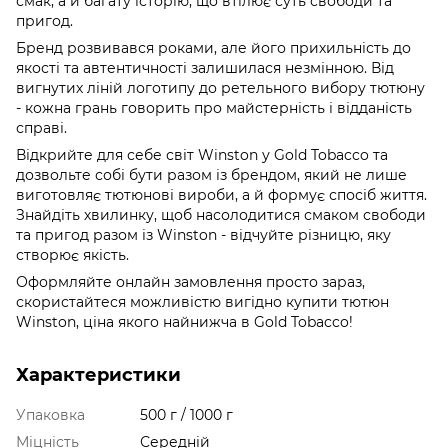
смак, а й багату історію, що втілює суть свободи та
пригод.
Бренд розвивався роками, але його прихильність до
якості та автентичності залишилася незмінною. Від
вигнутих ліній логотипу до ретельного вибору тютюну
- кожна грань говорить про майстерність і відданість
справі.
Відкрийте для себе світ Winston у Gold Tobacco та
дозвольте собі бути разом із брендом, який не лише
виготовляє тютюнові вироби, а й формує спосіб життя.
Знайдіть хвилинку, щоб насолодитися смаком свободи
та пригод разом із Winston - відчуйте різницю, яку
створює якість.
Оформляйте онлайн замовлення просто зараз,
скористайтеся можливістю вигідно купити тютюн
Winston, ціна якого найнижча в Gold Tobacco!
Характеристики
Упаковка
500 г / 1000 г
Міцність
Середній