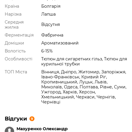
Країна
Болгарія
Нарізка
Лапша
Середня
Відсутня
жилка
Ферментація
Фабрична
Домішки
Ароматизований
Вологість
6-15%
Особливості
Тютюн для сигаретних гільз, Тютюн для
курильної трубки
ТОП Міста
Вінниця, Дніпро, Житомир, Запоріжжя,
Івано-Франківськ, Кривий Ріг,
Кропивницький, Луцьк, Львів,
Миколаїв, Одеса, Полтава, Рівне, Суми,
Ужгород, Харків, Херсон,
Хмельницький, Черкаси, Чернігів,
Чернівці
Відгуки
9
Мазуренко Олександр