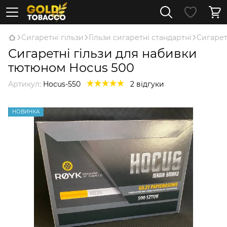
Сигаретні гільзи
Гільзи сигаретні стандартні
Сигарет
Сигаретні гільзи для набивки
тютюном Hocus 500
Артикул:
Hocus-550
2 відгуки
НОВИНКА