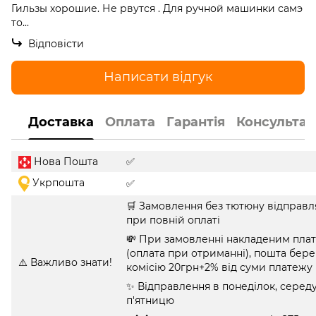
Гильзы хорошие. Не рвутся . Для ручной машинки самэ
то...
Відповісти
Написати відгук
Доставка
Оплата
Гарантія
Консультац
Нова Пошта
✅
Укрпошта
✅
🛒 Замовлення без тютюну відправл
при повній оплаті
💸 При замовленні накладеним пла
(оплата при отриманні), пошта бере
⚠️ Важливо знати!
комісію 20грн+2% від суми платежу
✨ Відправлення в понеділок, середу
п'ятницю