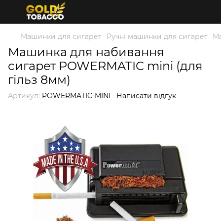
Машинки для сигарет
Ручні машинки для сигарет
Ма
Машинка для набивання
сигарет POWERMATIC mini (для
гільз 8мм)
Артикул:
POWERMATIC-MINI
Написати відгук