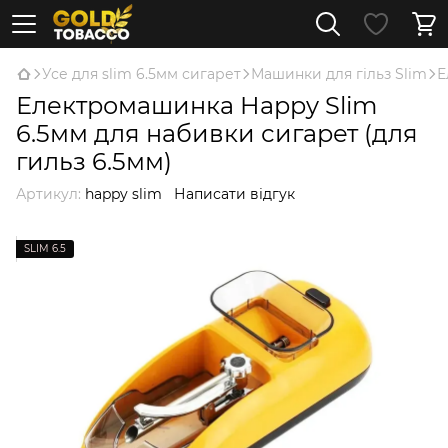
Усе для slim 6.5мм сигарет
Машинки для гільз Slim
Е
Електромашинка Happy Slim
6.5мм для набивки сигарет (для
гильз 6.5мм)
Артикул:
happy slim
Написати відгук
SLIM 6.5